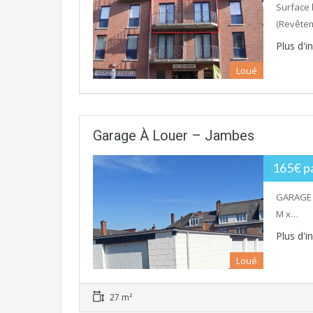
Surface 
(Revêtem
Plus d'
Loué
Garage À Louer – Jambes
165€ p
GARAGE 
M x…
Plus d'
Loué
27 m²