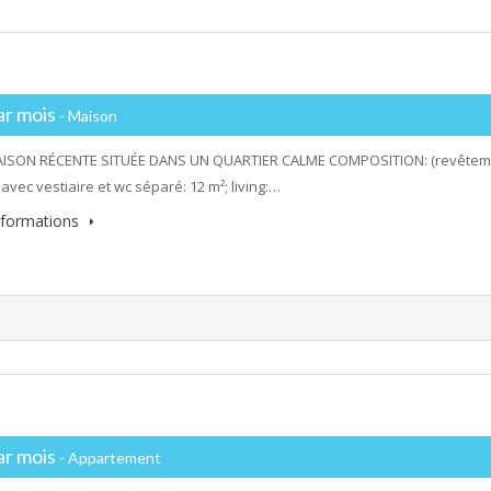
ar mois
- Maison
ISON RÉCENTE SITUÉE DANS UN QUARTIER CALME COMPOSITION: (revêtement
avec vestiaire et wc séparé: 12 m²; living:…
informations
ar mois
- Appartement