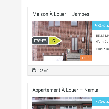
Maison À Louer – Jambes
980€ p
BELLE MA
d’entrée 
Plus d'
Loué
127 m²
Appartement À Louer – Namur
775€ p