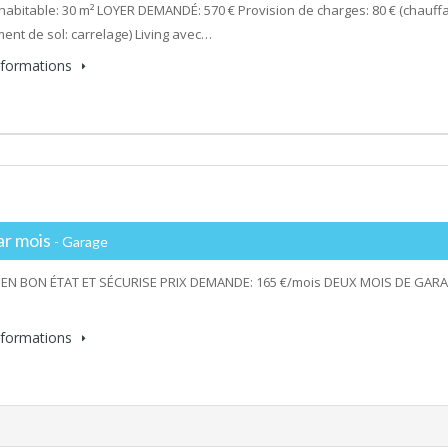
habitable: 30 m² LOYER DEMANDÉ: 570 € Provision de charges: 80 € (chau
ent de sol: carrelage) Living avec…
informations
ar mois
- Garage
EN BON ÉTAT ET SÉCURISE PRIX DEMANDE: 165 €/mois DEUX MOIS DE GARAN
informations