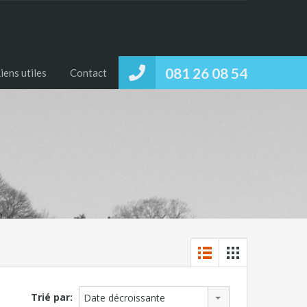
081 26 08 54
iens utiles
Contact
Trié par:
Date décroissante