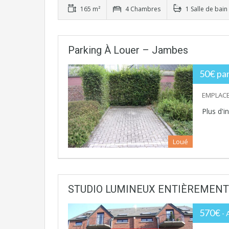
165 m²
4 Chambres
1 Salle de bain
Parking À Louer – Jambes
50€ par
EMPLACE
Plus d'
Loué
STUDIO LUMINEUX ENTIÈREMENT
570€
-