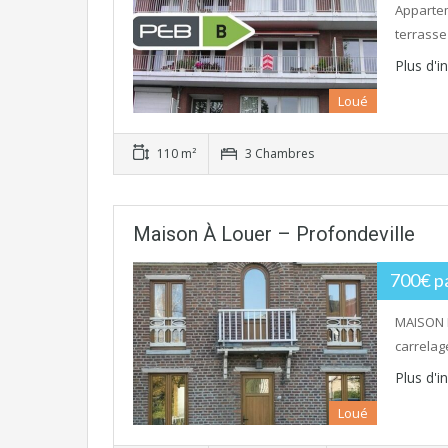
Appartem
terrasse
Plus d'
Loué
110 m²
3 Chambres
Maison À Louer – Profondeville
700€ p
MAISON 
carrelag
Plus d'
Loué