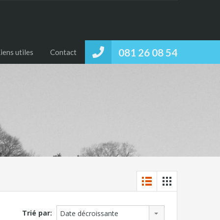
081 26 08 54
iens utiles
Contact
Trié par:
Date décroissante