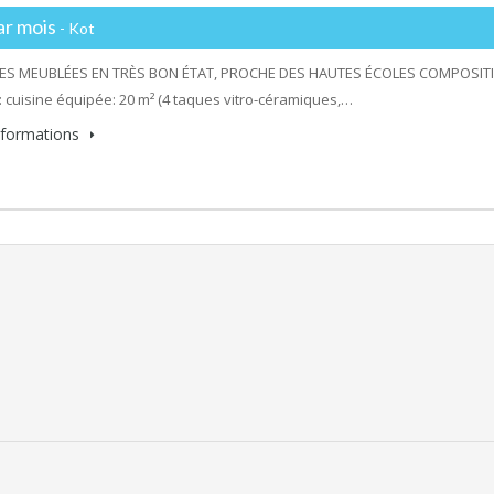
ar mois
- Kot
S MEUBLÉES EN TRÈS BON ÉTAT, PROCHE DES HAUTES ÉCOLES COMPOSITION (
cuisine équipée: 20 m² (4 taques vitro-céramiques,…
informations