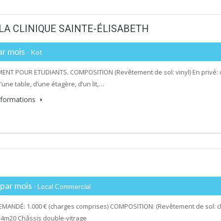
A CLINIQUE SAINTE-ÉLISABETH
ar mois
- Kot
NT POUR ETUDIANTS. COMPOSITION (Revêtement de sol: vinyl) En privé: 
’une table, d’une étagère, d’un lit,…
informations
par mois
- Local Commercial
MANDÉ: 1.000 € (charges comprises) COMPOSITION: (Revêtement de sol: ch
 4m20 Châssis double-vitrage