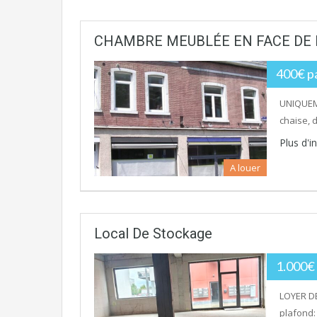
CHAMBRE MEUBLÉE EN FACE DE L
400€ p
UNIQUEME
chaise, d
Plus d'
A louer
Local De Stockage
1.000€ 
LOYER DE
plafond: