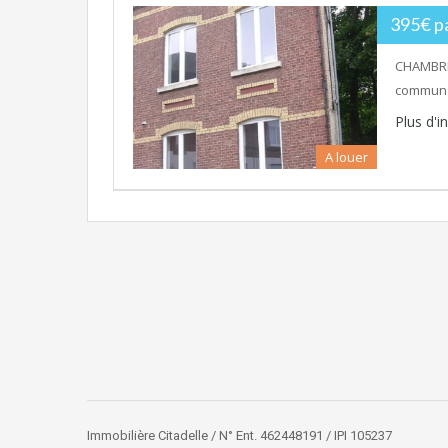
395€ p
CHAMBRE
commun: 
Plus d'
A louer
Immobilière Citadelle / N° Ent. 462448191 / IPI 105237