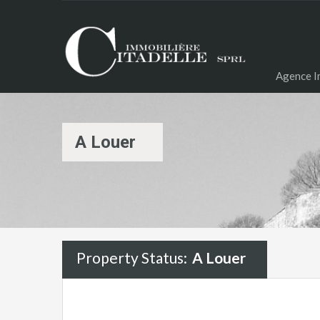
Agence Im
A Louer
Property Status:
A Louer