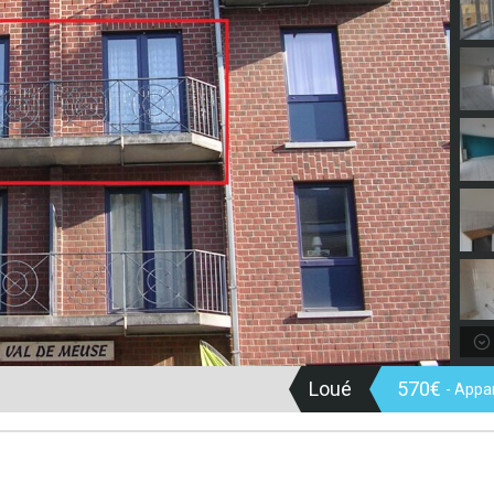
Loué
570€
- Appa