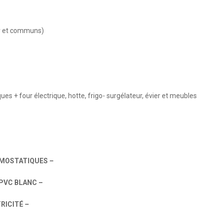
ur et communs)
es + four électrique, hotte, frigo- surgélateur, évier et meubles
RMOSTATIQUES –
PVC BLANC –
RICITÉ –