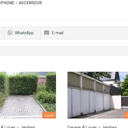
ÉOPHONE – ASCENSEUR
WhatsApp
E-mail
Loué
g À Louer – Jambes
Garage À Louer – Jambes